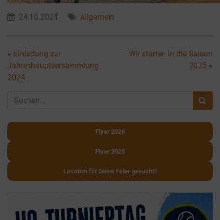
24.10.2024
Allgemein
«
Einladung zur
Wir starten in die Saison
Jahreshauptversammlung
2025
»
2024
Flyer 2026
Flyer 2025
Location für Deine Feier gesucht?