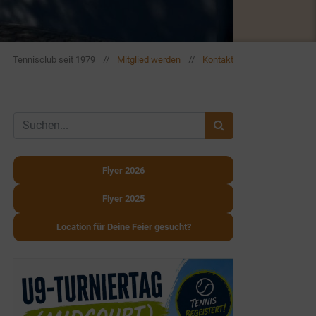
Tennisclub seit 1979
//
Mitglied werden
//
Kontakt
Flyer 2026
Flyer 2025
Location für Deine Feier gesucht?