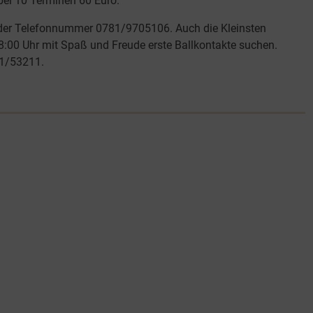
 bei 10 Terminen 60 Euro.
der Telefonnummer 0781/9705106. Auch die Kleinsten
:00 Uhr mit Spaß und Freude erste Ballkontakte suchen.
81/53211.