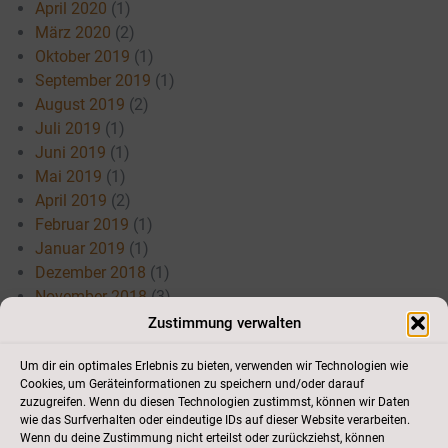
April 2020
(1)
März 2020
(2)
Oktober 2019
(1)
September 2019
(1)
August 2019
(2)
Juli 2019
(1)
Juni 2019
(1)
Mai 2019
(1)
April 2019
(2)
Februar 2019
(1)
Januar 2019
(1)
Dezember 2018
(1)
November 2018
(3)
Juli 2018
(3)
Zustimmung verwalten
Mai 2018
(3)
Um dir ein optimales Erlebnis zu bieten, verwenden wir Technologien wie
April 2018
(3)
Cookies, um Geräteinformationen zu speichern und/oder darauf
März 2018
(1)
zuzugreifen. Wenn du diesen Technologien zustimmst, können wir Daten
Januar 2018
(1)
wie das Surfverhalten oder eindeutige IDs auf dieser Website verarbeiten.
Wenn du deine Zustimmung nicht erteilst oder zurückziehst, können