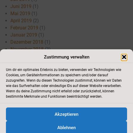
Juni 2019
(1)
Mai 2019
(1)
April 2019
(2)
Februar 2019
(1)
Januar 2019
(1)
Dezember 2018
(1)
November 2018
(3)
Juli 2018
(3)
Zustimmung verwalten
Mai 2018
(3)
April 2018
(3)
Um dir ein optimales Erlebnis zu bieten, verwenden wir Technologien wie
Cookies, um Geräteinformationen zu speichern und/oder darauf
März 2018
(1)
zuzugreifen. Wenn du diesen Technologien zustimmst, können wir Daten
Januar 2018
(1)
wie das Surfverhalten oder eindeutige IDs auf dieser Website verarbeiten.
Wenn du deine Zustimmung nicht erteilst oder zurückziehst, können
bestimmte Merkmale und Funktionen beeinträchtigt werden.
Akzeptieren
Kontakt
//
Cookie-Richtlinie
//
Impressum
//
Datenschutz
//
Newsletter
Ablehnen
2012 - 2026
Tennisclub Schutterwald e.V.