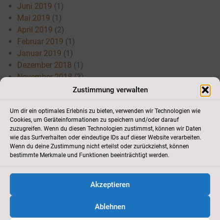
Juni 2019
(1)
Mai 2019
(1)
April 2019
(2)
Februar 2019
(1)
Januar 2019
(1)
Dezember 2018
(1)
November 2018
(3)
Juli 2018
(3)
Zustimmung verwalten
Mai 2018
(3)
April 2018
(3)
Um dir ein optimales Erlebnis zu bieten, verwenden wir Technologien wie
Cookies, um Geräteinformationen zu speichern und/oder darauf
März 2018
(1)
zuzugreifen. Wenn du diesen Technologien zustimmst, können wir Daten
Januar 2018
(1)
wie das Surfverhalten oder eindeutige IDs auf dieser Website verarbeiten.
Wenn du deine Zustimmung nicht erteilst oder zurückziehst, können
bestimmte Merkmale und Funktionen beeinträchtigt werden.
Akzeptieren
Kontakt
//
Cookie-Richtlinie
//
Impressum
//
Datenschutz
//
Newsletter
Ablehnen
2012 - 2026
Tennisclub Schutterwald e.V.