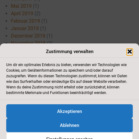
Mai 2019
(1)
April 2019
(2)
Februar 2019
(1)
Januar 2019
(1)
Dezember 2018
(1)
November 2018
(3)
Juli 2018
(3)
Zustimmung verwalten
Mai 2018
(3)
April 2018
(3)
Um dir ein optimales Erlebnis zu bieten, verwenden wir Technologien wie
Cookies, um Geräteinformationen zu speichern und/oder darauf
März 2018
(1)
zuzugreifen. Wenn du diesen Technologien zustimmst, können wir Daten
Januar 2018
(1)
wie das Surfverhalten oder eindeutige IDs auf dieser Website verarbeiten.
Wenn du deine Zustimmung nicht erteilst oder zurückziehst, können
bestimmte Merkmale und Funktionen beeinträchtigt werden.
Akzeptieren
Kontakt
//
Cookie-Richtlinie
//
Impressum
//
Datenschutz
//
Newsletter
Ablehnen
2012 - 2026
Tennisclub Schutterwald e.V.