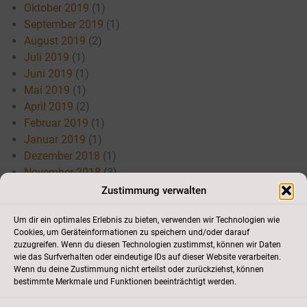
Oktober 2019
(1)
September 2019
(1)
August 2019
(2)
Juli 2019
(1)
Juni 2019
(1)
Mai 2019
(1)
April 2019
(2)
Februar 2019
(1)
Januar 2019
(1)
Dezember 2018
(1)
November 2018
(3)
Juli 2018
(3)
Zustimmung verwalten
Mai 2018
(3)
April 2018
(3)
Um dir ein optimales Erlebnis zu bieten, verwenden wir Technologien wie
Cookies, um Geräteinformationen zu speichern und/oder darauf
März 2018
(1)
zuzugreifen. Wenn du diesen Technologien zustimmst, können wir Daten
Januar 2018
(1)
wie das Surfverhalten oder eindeutige IDs auf dieser Website verarbeiten.
Wenn du deine Zustimmung nicht erteilst oder zurückziehst, können
bestimmte Merkmale und Funktionen beeinträchtigt werden.