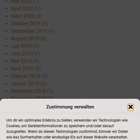
Mai 2020
(1)
April 2020
(1)
März 2020
(2)
Oktober 2019
(1)
September 2019
(1)
August 2019
(2)
Juli 2019
(1)
Juni 2019
(1)
Mai 2019
(1)
April 2019
(2)
Februar 2019
(1)
Januar 2019
(1)
Dezember 2018
(1)
November 2018
(3)
Juli 2018
(3)
Zustimmung verwalten
Mai 2018
(3)
April 2018
(3)
Um dir ein optimales Erlebnis zu bieten, verwenden wir Technologien wie
Cookies, um Geräteinformationen zu speichern und/oder darauf
März 2018
(1)
zuzugreifen. Wenn du diesen Technologien zustimmst, können wir Daten
Januar 2018
(1)
wie das Surfverhalten oder eindeutige IDs auf dieser Website verarbeiten.