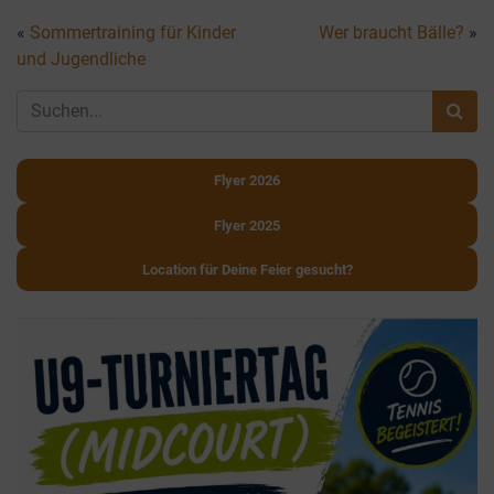
«
Sommertraining für Kinder
Wer braucht Bälle?
»
und Jugendliche
Flyer 2026
Flyer 2025
Location für Deine Feier gesucht?