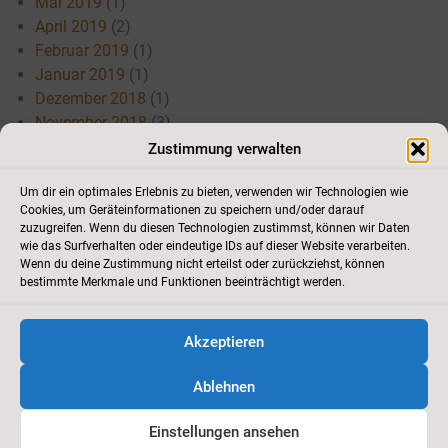
Mai 2019
(1)
April 2019
(2)
Februar 2019
(1)
Januar 2019
(1)
Dezember 2018
(1)
November 2018
(3)
Juli 2018
(3)
Zustimmung verwalten
Mai 2018
(3)
April 2018
(3)
Um dir ein optimales Erlebnis zu bieten, verwenden wir Technologien wie
Cookies, um Geräteinformationen zu speichern und/oder darauf
März 2018
(1)
zuzugreifen. Wenn du diesen Technologien zustimmst, können wir Daten
Januar 2018
(1)
wie das Surfverhalten oder eindeutige IDs auf dieser Website verarbeiten.
Wenn du deine Zustimmung nicht erteilst oder zurückziehst, können
bestimmte Merkmale und Funktionen beeinträchtigt werden.
Akzeptieren
Kontakt
//
Cookie-Richtlinie
//
Impressum
//
Datenschutz
//
Newsletter
Ablehnen
2012 - 2026
Tennisclub Schutterwald e.V.
Einstellungen ansehen